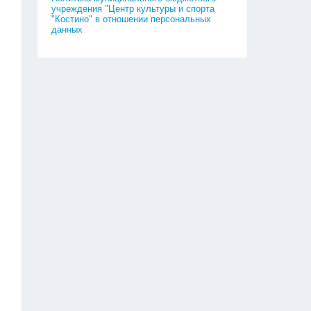
учреждения "Центр культуры и спорта
"Костино" в отношении персональных
данных