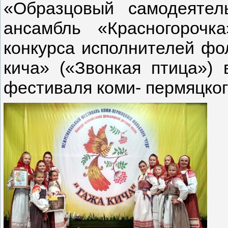
«Образцовый самодеятел
ансамбль «Красногороч
конкурса исполнителей фо
кича» («Звонкая птица») 
фестиваля коми- пермяцко