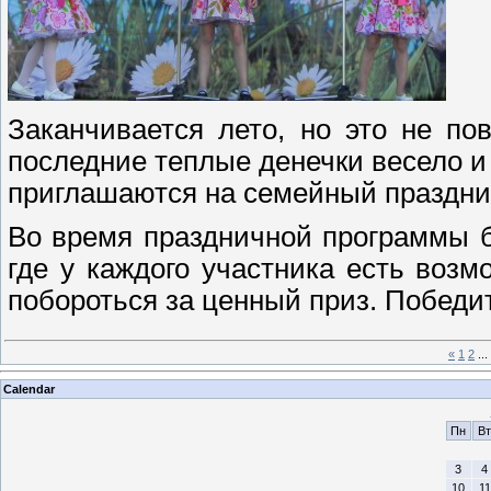
Заканчивается лето, но это не по
последние теплые денечки весело и 
приглашаются на семейный праздни
Во время праздничной программы б
где у каждого участника есть воз
побороться за ценный приз. Победи
«
1
2
...
Calendar
Пн
Вт
3
4
10
11