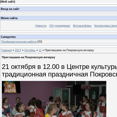
[
Мой сайт
]
Вход на сайт
Меню сайта
Новости
Об учреждении
Фотоальбомы
Коллективы Цен
Categories
Профилактическая работа
[32]
Главная
»
2017
»
Октябрь
»
11
» Приглашаем на Покровскую вечерку
Приглашаем на Покровскую вечерку
21 октября в 12.00 в Центре культур
традиционная праздничная Покровск