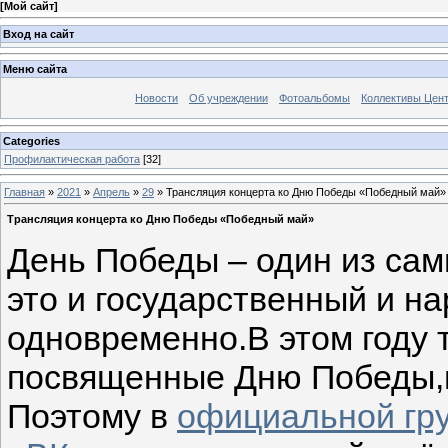
[
Мой сайт
]
Вход на сайт
Меню сайта
Новости
Об учреждении
Фотоальбомы
Коллективы Цен
Categories
Профилактическая работа
[32]
Главная
»
2021
»
Апрель
»
29
» Трансляция концерта ко Дню Победы «Победный май»
Трансляция концерта ко Дню Победы «Победный май»
День Победы – один из сам
это и государственный и н
одновременно.В этом году
посвященные Дню Победы,п
Поэтому в
официальной гру