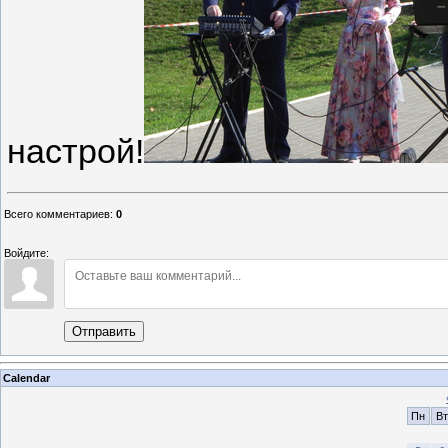
настрой!
Всего комментариев
:
0
Войдите:
Отправить
Calendar
Пн
Вт