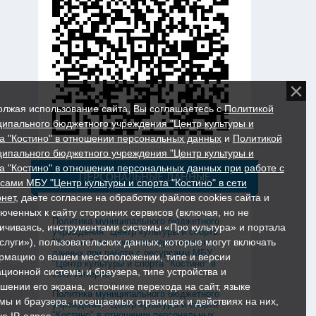
лжая использование сайта, Вы соглашаетесь с
Политикой
ипального бюджетного учреждения "Центр культуры и
а "Костино" в отношении персональных данных
и
Политикой
ипального бюджетного учреждения "Центр культуры и
а "Костино" в отношении персональных данных при работе с
ПЕРСОНАЛЬНЫЕ ДАННЫЕ
сами МБУ "Центр культуры и спорта "Костино" в сети
нет
, даете согласие на обработку файлов cookies сайта и
юченных к сайту сторонних сервисов (включая, но не
Политика муниципального бюджетного
ичиваясь, инструментами системы «Про культура» и портала
учреждения "Центр культуры и спорта
слуги»), пользовательских данных, которые могут включать
"Костино" в отношении персональных
данных при работе с ресурсами МБУ
мацию о вашем местоположении, типе и версии
"Центр культуры и спорта "Костино" в
ционной системы и браузера, типе устройства и
сети Интернет
шении его экрана, источнике перехода на сайт, языке
Политика муниципального бюджетного
мы и браузера, посещаемых страницах и действиях на них,
учреждения "Центр культуры и спорта
"Костино" в отношении персональных
же IP-адрес.