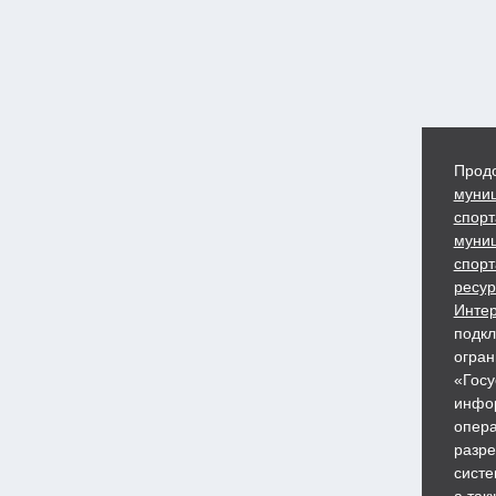
Продо
муниц
спорт
муниц
спорт
ресур
Интер
подкл
огран
«Госу
инфор
опера
разре
систе
а так