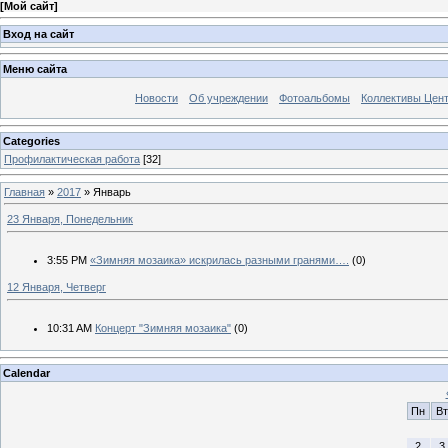
[
Мой сайт
]
Вход на сайт
Меню сайта
Новости
Об учреждении
Фотоальбомы
Коллективы Цен
Categories
Профилактическая работа
[32]
Главная
»
2017
»
Январь
23 Января, Понедельник
3:55 PM
«Зимняя мозаика» искрилась разными гранями….
(0)
12 Января, Четверг
10:31 AM
Концерт "Зимняя мозаика"
(0)
Calendar
Пн
Вт
2
3