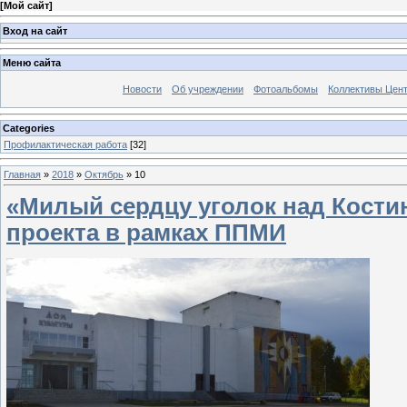
[
Мой сайт
]
Вход на сайт
Меню сайта
Новости
Об учреждении
Фотоальбомы
Коллективы Цен
Categories
Профилактическая работа
[32]
Главная
»
2018
»
Октябрь
»
10
«Милый сердцу уголок над Кости
проекта в рамках ППМИ