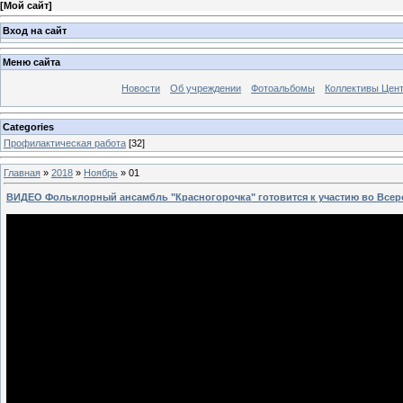
[
Мой сайт
]
Вход на сайт
Меню сайта
Новости
Об учреждении
Фотоальбомы
Коллективы Цен
Categories
Профилактическая работа
[32]
Главная
»
2018
»
Ноябрь
»
01
ВИДЕО Фольклорный ансамбль "Красногорочка" готовится к участию во Все