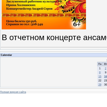
В отчетном концерте анса
Calendar
Пн
Вт
1
2
8
9
15
16
22
23
29
30
Полная версия сайта