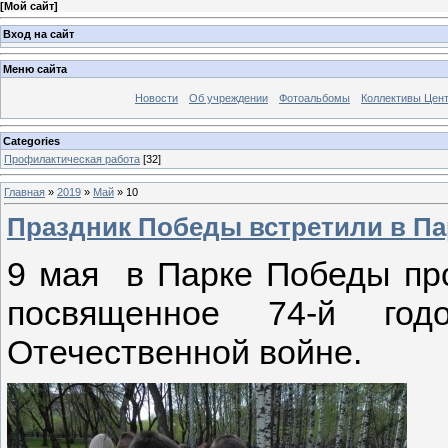
[
Мой сайт
]
Вход на сайт
Меню сайта
Новости
Об учреждении
Фотоальбомы
Коллективы Цен
Categories
Профилактическая работа
[32]
Главная
»
2019
»
Май
»
10
Праздник Победы встретили в П
9 мая в Парке Победы пр
посвященное 74-й го
Отечественной войне.