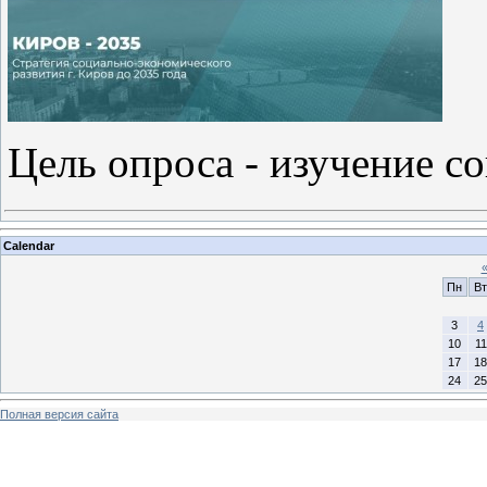
Цель опроса - изучение с
Calendar
Пн
Вт
3
4
10
11
17
18
24
25
Полная версия сайта