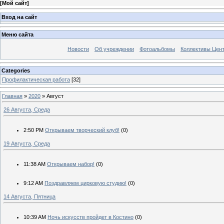
[
Мой сайт
]
Вход на сайт
Меню сайта
Новости
Об учреждении
Фотоальбомы
Коллективы Цен
Categories
Профилактическая работа
[32]
Главная
»
2020
»
Август
26 Августа, Среда
2:50 PM
Открываем творческий клуб!
(0)
19 Августа, Среда
11:38 AM
Открываем набор!
(0)
9:12 AM
Поздравляем цирковую студию!
(0)
14 Августа, Пятница
10:39 AM
Ночь искусств пройдет в Костино
(0)