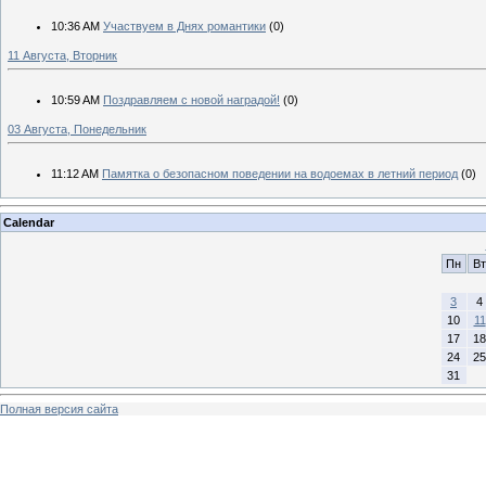
10:36 AM
Участвуем в Днях романтики
(0)
11 Августа, Вторник
10:59 AM
Поздравляем с новой наградой!
(0)
03 Августа, Понедельник
11:12 AM
Памятка о безопасном поведении на водоемах в летний период
(0)
Calendar
Пн
Вт
3
4
10
11
17
18
24
25
31
Полная версия сайта