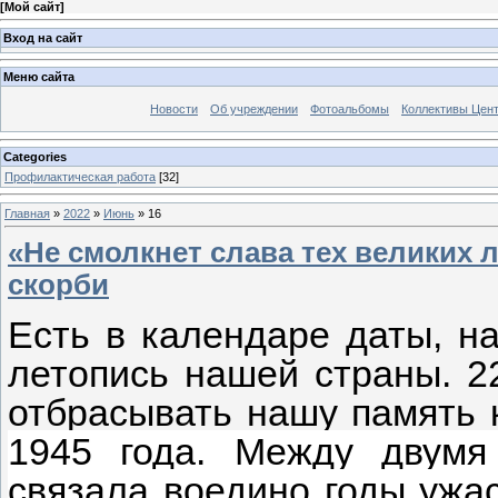
[
Мой сайт
]
Вход на сайт
Меню сайта
Новости
Об учреждении
Фотоальбомы
Коллективы Цен
Categories
Профилактическая работа
[32]
Главная
»
2022
»
Июнь
»
16
«Не смолкнет слава тех великих л
скорби
Есть в календаре даты, н
летопись нашей страны. 2
отбрасывать нашу память 
1945 года. Между двумя
связала воедино годы ужас