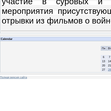
участие в суровых и 
мероприятия присутствую
отрывки из фильмов о войн
Calendar
Пн
Вт
6
7
13
14
20
21
27
28
Полная версия сайта