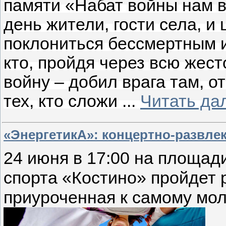
памяти «Набат войны нам вн
день жители, гости села, и
поклониться бессмертным и
кто, пройдя через всю жес
войну – добил врага там, о
тех, кто сложи
...
Читать да
«ЭнергетикА»: концертно-развле
24 июня в 17:00 на площад
спорта «Костино» пройдет 
приуроченная к самому мол