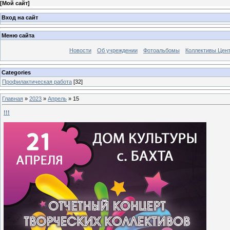
[
Мой сайт
]
Вход на сайт
Меню сайта
Новости
Об учреждении
Фотоальбомы
Коллективы Цен
Categories
Профилактическая работа
[32]
Главная
»
2023
»
Апрель
»
15
!!!