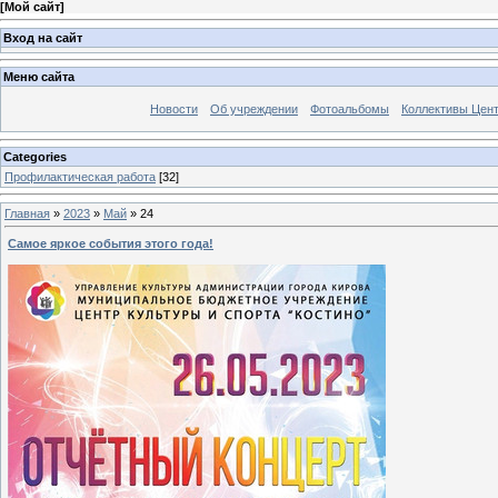
[
Мой сайт
]
Вход на сайт
Меню сайта
Новости
Об учреждении
Фотоальбомы
Коллективы Цен
Categories
Профилактическая работа
[32]
Главная
»
2023
»
Май
»
24
Самое яркое события этого года!