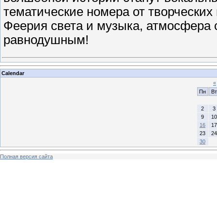
тематические номера от творческих 
Феерия света и музыка, атмосфера с
равнодушным!
Calendar
«
Пн
Вт
2
3
9
10
16
17
23
24
30
Полная версия сайта