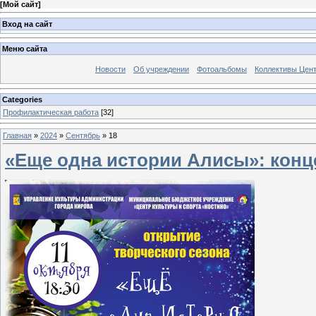
[
Мой сайт
]
Вход на сайт
Меню сайта
Новости
Об учреждении
Фотоальбомы
Коллективы Цен
Categories
Профилактическая работа
[32]
Главная
»
2024
»
Сентябрь
»
18
«Еще одна истории Алисы»: конц