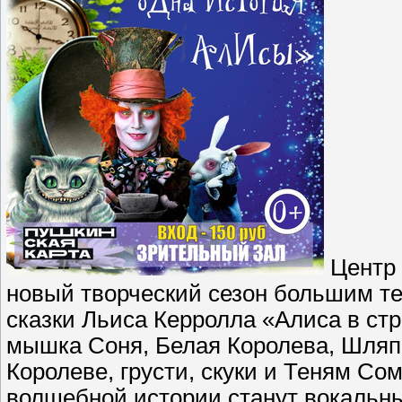
Центр 
новый творческий сезон большим т
сказки Льиса Керролла «Алиса в стр
мышка Соня, Белая Королева, Шляпн
Королеве, грусти, скуки и Теням С
волшебной истории станут вокальн