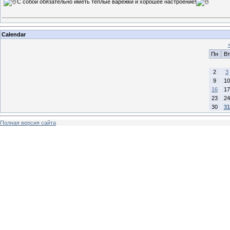
С собой обязательно иметь тёплые варежки и хорошее настроение!
Calendar
Пн
Вт
2
3
9
10
16
17
23
24
30
31
Полная версия сайта