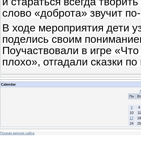
и стараться всегда творит
слово «доброта» звучит по
В ходе мероприятия дети у
поделись своим пониманием
Поучаствовали в игре «Что 
плохо», отгадали сказки по
Calendar
Пн
Вт
3
4
10
11
17
18
24
25
Полная версия сайта