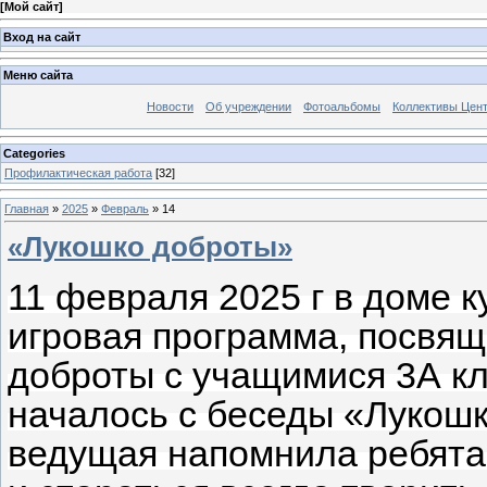
[
Мой сайт
]
Вход на сайт
Меню сайта
Новости
Об учреждении
Фотоальбомы
Коллективы Цен
Categories
Профилактическая работа
[32]
Главная
»
2025
»
Февраль
»
14
«Лукошко доброты»
11 февраля 2025 г в доме 
игровая программа, посвя
доброты с учащимися 3А к
началось с беседы «Лукошк
ведущая напомнила ребятам