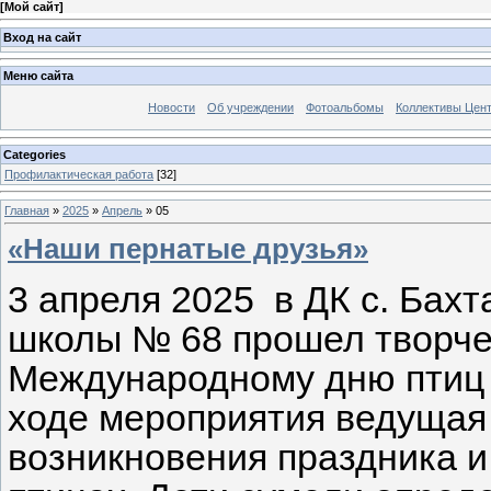
[
Мой сайт
]
Вход на сайт
Меню сайта
Новости
Об учреждении
Фотоальбомы
Коллективы Цен
Categories
Профилактическая работа
[32]
Главная
»
2025
»
Апрель
»
05
«Наши пернатые друзья»
3 апреля 2025 в ДК с. Бахт
школы № 68 прошел творчес
Международному дню птиц 
ходе мероприятия ведущая 
возникновения праздника 