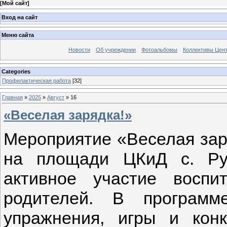
[
Мой сайт
]
Вход на сайт
Меню сайта
Новости
Об учреждении
Фотоальбомы
Коллективы Цен
Categories
Профилактическая работа
[32]
Главная
»
2025
»
Август
»
16
«Веселая зарядка!»
Мероприятие «Веселая заря
на площади ЦКиД с. Ру
активное участие воспи
родителей. В программ
упражнения, игры и конк