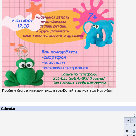
Пробные бесплатные занятия для всех!Успейте записать до 9 октября!
Calendar
«
Пн
Вт
1
2
8
9
15
16