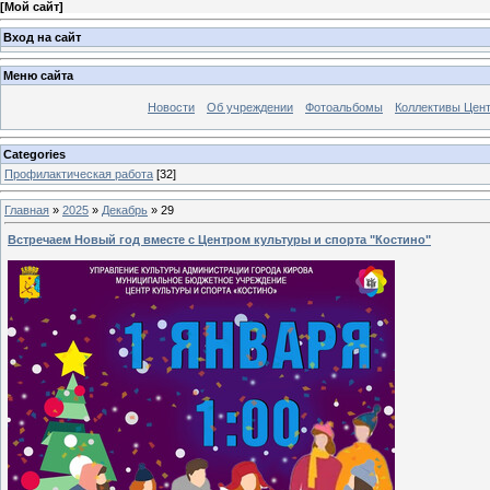
[
Мой сайт
]
Вход на сайт
Меню сайта
Новости
Об учреждении
Фотоальбомы
Коллективы Цен
Categories
Профилактическая работа
[32]
Главная
»
2025
»
Декабрь
»
29
Встречаем Новый год вместе с Центром культуры и спорта "Костино"