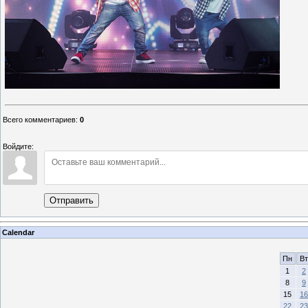
Всего комментариев
:
0
Войдите:
Отправить
Calendar
Пн
Вт
1
2
8
9
15
16
22
23