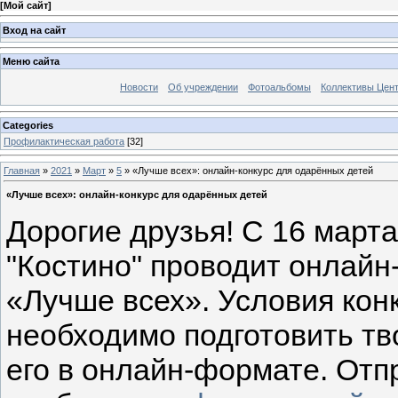
[
Мой сайт
]
Вход на сайт
Меню сайта
Новости
Об учреждении
Фотоальбомы
Коллективы Цен
Categories
Профилактическая работа
[32]
Главная
»
2021
»
Март
»
5
» «Лучше всех»: онлайн-конкурс для одарённых детей
«Лучше всех»: онлайн-конкурс для одарённых детей
Дорогие друзья! С 16 марта
"Костино" проводит онлайн
«Лучше всех». Условия конк
необходимо подготовить тв
его в онлайн-формате. Отп