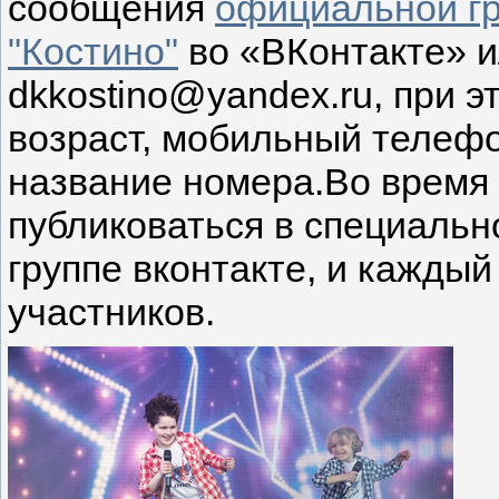
сообщения
официальной г
"Костино"
во «ВКонтакте» и
dkkostino@yandex.ru, при эт
возраст, мобильный телефо
название номера.Во время 
публиковаться в специаль
группе вконтакте, и кажд
участников.