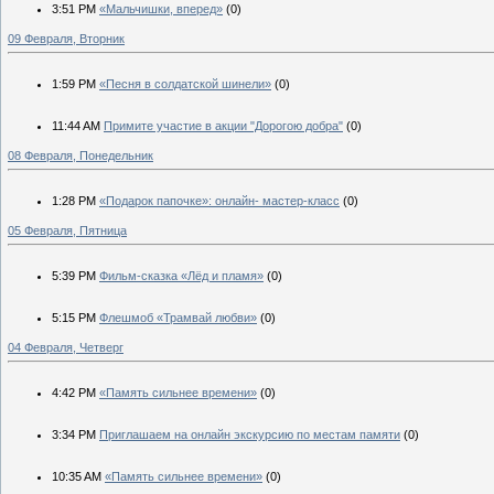
3:51 PM
«Мальчишки, вперед»
(0)
09 Февраля, Вторник
1:59 PM
«Песня в солдатской шинели»
(0)
11:44 AM
Примите участие в акции "Дорогою добра"
(0)
08 Февраля, Понедельник
1:28 PM
«Подарок папочке»: онлайн- мастер-класс
(0)
05 Февраля, Пятница
5:39 PM
Фильм-сказка «Лёд и пламя»
(0)
5:15 PM
Флешмоб «Трамвай любви»
(0)
04 Февраля, Четверг
4:42 PM
«Память сильнее времени»
(0)
3:34 PM
Приглашаем на онлайн экскурсию по местам памяти
(0)
10:35 AM
«Память сильнее времени»
(0)