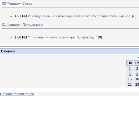
03 Февраля, Среда
4:21 PM
«Солнце всем на свете одинаково светит»: познавательный час.
(0)
01 Февраля, Понедельник
1:00 PM
"Я на пенсии сижу, время зря НЕ провожу!"
(0)
Calendar
Пн
Вт
1
2
8
9
15
16
22
23
Полная версия сайта