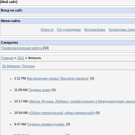
[
Мой сайт
]
Вход на сайт
Меню сайта
Новости
Об учреждении
Фотоальбомы
Коллективы Цен
Categories
Профилактическая работа
[32]
Главная
»
2021
»
Февраль
26 Февраля, Пятница
2:11 PM
Масленичная сказка "Маслёна-лакомка"
(0)
11:08 AM
Подарок маме
(0)
10:17 AM
«Весна. Музыка. Любовь»: онлайн-концерт к Международному женс
10:04 AM
«Образ пленительный, образ прекрасный»
(0)
9:47 AM
Подарок своими руками.
(0)