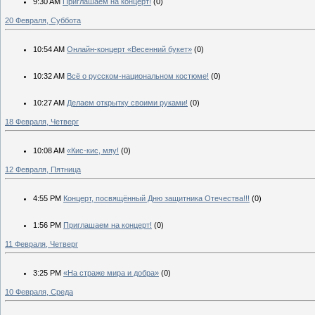
9:30 AM
Приглашаем на концерт!
(0)
20 Февраля, Суббота
10:54 AM
Онлайн-концерт «Весенний букет»
(0)
10:32 AM
Всё о русском-национальном костюме!
(0)
10:27 AM
Делаем открытку своими руками!
(0)
18 Февраля, Четверг
10:08 AM
«Кис-кис, мяу!
(0)
12 Февраля, Пятница
4:55 PM
Концерт, посвящённый Дню защитника Отечества!!!
(0)
1:56 PM
Приглашаем на концерт!
(0)
11 Февраля, Четверг
3:25 PM
«На страже мира и добра»
(0)
10 Февраля, Среда