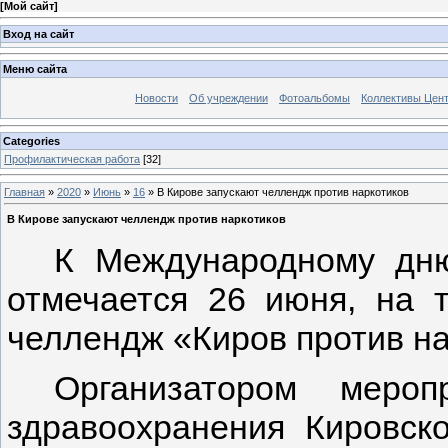
[
Мой сайт
]
Вход на сайт
Меню сайта
Новости
Об учреждении
Фотоальбомы
Коллективы Цен
Categories
Профилактическая работа
[32]
Главная
»
2020
»
Июнь
»
16
» В Кирове запускают челлендж против наркотиков
В Кирове запускают челлендж против наркотиков
К Международному дню
отмечается 26 июня, на 
челлендж «Киров против на
Организатором мероп
здравоохранения Кировско