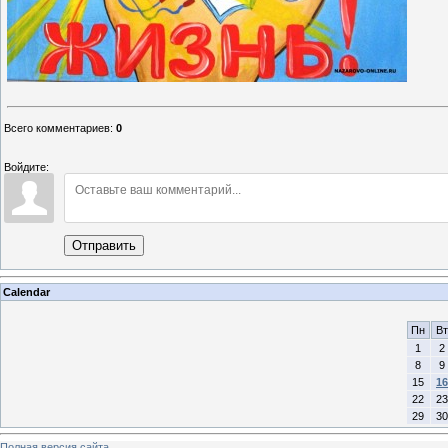
Всего комментариев
:
0
Войдите:
Отправить
Calendar
Пн
Вт
1
2
8
9
15
16
22
23
29
30
Полная версия сайта