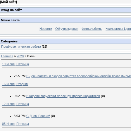
[
Мой сайт
]
Вход на сайт
Меню сайта
Новости
Об учреждении
Фотоальбомы
Коллективы Цен
Categories
Профилактическая работа
[32]
Главная
»
2020
»
Июнь
19 Июня, Пятница
2:55 PM
В День памяти и скорби запустят всероссийский онлайн-показ фильм
16 Июня, Вторник
9:52 PM
В Кирове запускают челлендж против наркотиков
(0)
12 Июня, Пятница
3:03 PM
С Днем России!
(0)
05 Июня, Пятница