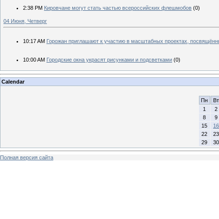
2:38 PM
Кировчане могут стать частью всероссийских флешмобов
(0)
04 Июня, Четверг
10:17 AM
Горожан приглашают к участию в масштабных проектах, посвящён
10:00 AM
Городские окна украсят рисунками и подсветками
(0)
Calendar
Пн
Вт
1
2
8
9
15
16
22
23
29
30
Полная версия сайта