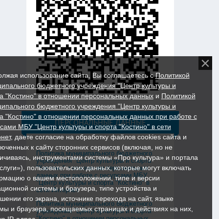
лжая использование сайта, Вы соглашаетесь с
Политикой
ипального бюджетного учреждения "Центр культуры и
а "Костино" в отношении персональных данных
и
Политикой
ипального бюджетного учреждения "Центр культуры и
а "Костино" в отношении персональных данных при работе с
ПЕРСОНАЛЬНЫЕ ДАННЫЕ
сами МБУ "Центр культуры и спорта "Костино" в сети
нет
, даете согласие на обработку файлов cookies сайта и
юченных к сайту сторонних сервисов (включая, но не
Политика муниципального бюджетного
ичиваясь, инструментами системы «Про культура» и портала
учреждения "Центр культуры и спорта
слуги»), пользовательских данных, которые могут включать
"Костино" в отношении персональных
данных при работе с ресурсами МБУ
мацию о вашем местоположении, типе и версии
"Центр культуры и спорта "Костино" в
ционной системы и браузера, типе устройства и
сети Интернет
шении его экрана, источнике перехода на сайт, языке
Политика муниципального бюджетного
мы и браузера, посещаемых страницах и действиях на них,
учреждения "Центр культуры и спорта
"Костино" в отношении персональных
же IP-адрес.