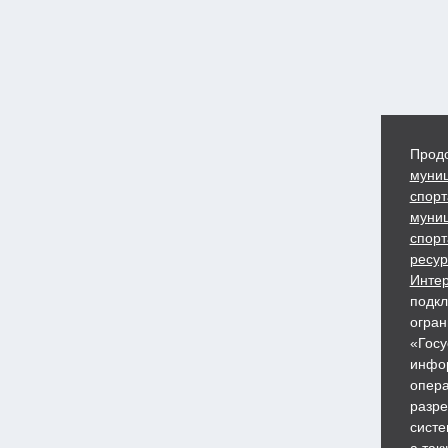
Продо
муниц
спорт
муниц
спорт
ресур
Интер
подкл
огран
«Госу
инфор
опера
разре
систе
а так