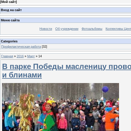
[
Мой сайт
]
Вход на сайт
Меню сайта
Новости
Об учреждении
Фотоальбомы
Коллективы Цен
Categories
Профилактическая работа
[32]
Главная
»
2016
»
Март
»
14
В парке Победы масленицу пров
и блинами