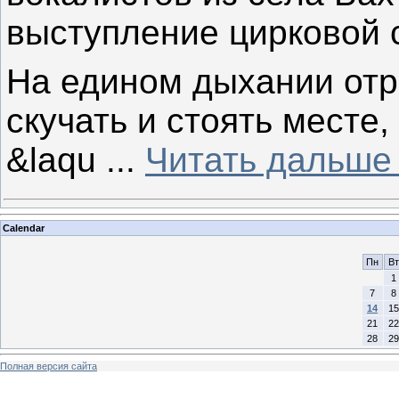
выступление цирковой 
На едином дыхании отр
скучать и стоять месте
&laqu
...
Читать дальше
Calendar
Пн
Вт
1
7
8
14
15
21
22
28
29
Полная версия сайта