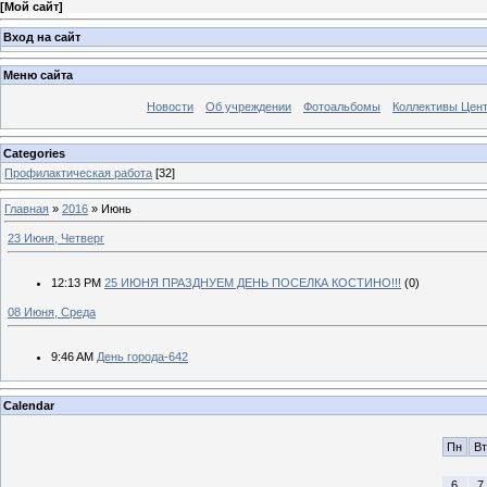
[
Мой сайт
]
Вход на сайт
Меню сайта
Новости
Об учреждении
Фотоальбомы
Коллективы Цен
Categories
Профилактическая работа
[32]
Главная
»
2016
»
Июнь
23 Июня, Четверг
12:13 PM
25 ИЮНЯ ПРАЗДНУЕМ ДЕНЬ ПОСЕЛКА КОСТИНО!!!
(0)
08 Июня, Среда
9:46 AM
День города-642
Calendar
Пн
Вт
6
7