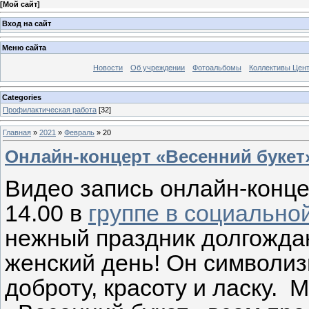
[
Мой сайт
]
Вход на сайт
Меню сайта
Новости
Об учреждении
Фотоальбомы
Коллективы Цен
Categories
Профилактическая работа
[32]
Главная
»
2021
»
Февраль
»
20
Онлайн-концерт «Весенний букет
Видео запись онлайн-конце
14.00 в
группе в социально
нежный праздник долгожда
женский день! Он символиз
доброту, красоту и ласку.
М