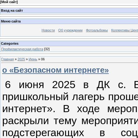
[
Мой сайт
]
Вход на сайт
Меню сайта
Новости
Об учреждении
Фотоальбомы
Коллективы Цен
Categories
Профилактическая работа
[32]
Главная
»
2025
»
Июнь
»
06
о «Безопасном интернете»
6 июня 2025 в ДК с. Б
пришкольный лагерь прош
интернет». В ходе меро
раскрыли тему мероприяти
подстерегающих в со