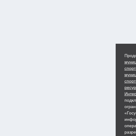
Продо
муниц
спорт
муниц
спорт
ресур
Интер
подкл
огран
«Госу
инфор
опера
разре