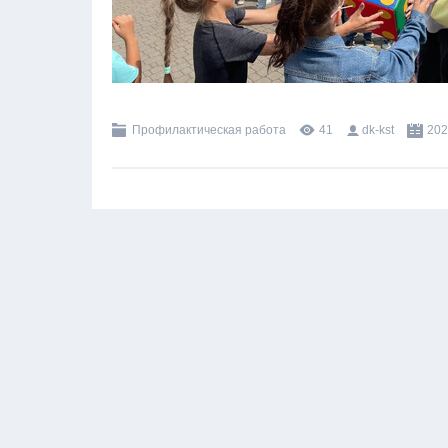
Профилактическая работа
41
dk-kst
202