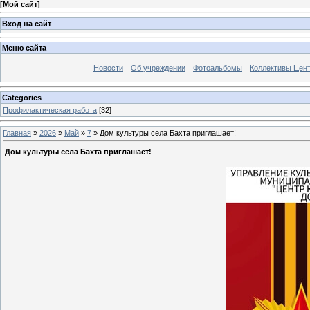
[
Мой сайт
]
Вход на сайт
Меню сайта
Новости
Об учреждении
Фотоальбомы
Коллективы Цен
Categories
Профилактическая работа
[32]
Главная
»
2026
»
Май
»
7
» Дом культуры села Бахта приглашает!
Дом культуры села Бахта приглашает!