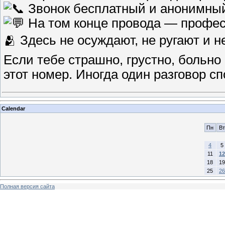
Звонок бесплатный и анонимны
На том конце провода — профес
🫂 Здесь не осуждают, не ругают и н
Если тебе страшно, грустно, больно
этот номер. Иногда один разговор с
Calendar
Пн
Вт
4
5
11
12
18
19
25
26
Полная версия сайта