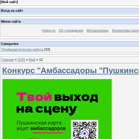
[
Мой сайт
]
Вход на сайт
Меню сайта
Новости
Об учреждении
Фотоальбомы
Коллективы Цен
Categories
Профилактическая работа
[32]
Главная
»
2026
»
Май
»
12
Конкурс "Амбассадоры "Пушкинс