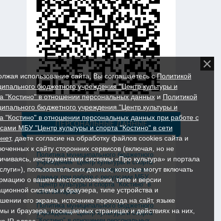
лжая использование сайта, Вы соглашаетесь с
Политикой
ипального бюджетного учреждения "Центр культуры и
а "Костино" в отношении персональных данных
и
Политикой
ипального бюджетного учреждения "Центр культуры и
а "Костино" в отношении персональных данных при работе с
ПЕРСОНАЛЬНЫЕ ДАННЫЕ
сами МБУ "Центр культуры и спорта "Костино" в сети
нет
, даете согласие на обработку файлов cookies сайта и
юченных к сайту сторонних сервисов (включая, но не
Политика муниципального бюджетного
ичиваясь, инструментами системы «Про культура» и портала
учреждения "Центр культуры и спорта
слуги»), пользовательских данных, которые могут включать
"Костино" в отношении персональных
данных при работе с ресурсами МБУ
мацию о вашем местоположении, типе и версии
"Центр культуры и спорта "Костино" в
ционной системы и браузера, типе устройства и
сети Интернет
шении его экрана, источнике перехода на сайт, языке
Политика муниципального бюджетного
мы и браузера, посещаемых страницах и действиях на них,
учреждения "Центр культуры и спорта
"Костино" в отношении персональных
же IP-адрес.