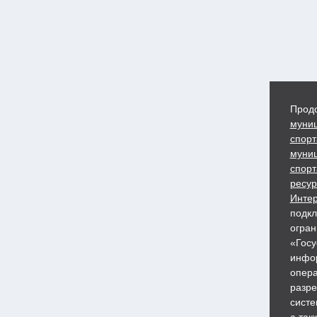
Продо
муниц
спорт
муниц
спорт
ресур
Интер
подкл
огран
«Госу
инфор
опера
разре
систе
а так