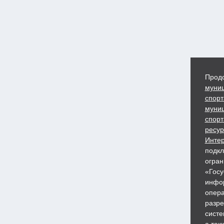
Продо
муниц
спорт
муниц
спорт
ресур
Интер
подкл
огран
«Госу
инфор
опера
разре
систе
а так