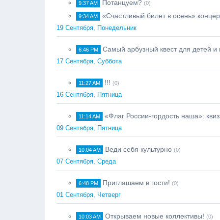
Потанцуем?
9:37 AM
(0)
«Счастливый билет в осень»:концер
9:34 AM
19 Сентября, Понедельник
Самый арбузный квест для детей и 
6:46 PM
17 Сентября, Суббота
!!!
11:27 AM
(0)
16 Сентября, Пятница
«Флаг России-гордость наша»: квиз
11:14 AM
09 Сентября, Пятница
Веди себя культурно
10:04 AM
(0)
07 Сентября, Среда
Приглашаем в гости!
6:48 PM
(0)
01 Сентября, Четверг
Открываем новые коллективы!
10:03 AM
(0)