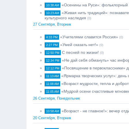
«Осенины на Руси»: фольклорный 
10:38 AM
«Живая нить традиций»: познават
10:23 AM
культурного наследия
(0)
27 Сентября, Вторник
«Учителями славится Россия»
4:33 PM
(0)
«Умей сказать нет!»
2:27 PM
(0)
С песней по жизни!
12:50 PM
(0)
«Не дай себя обмануть» час инф
12:34 PM
«Посвящение в первоклассники» д
12:12 PM
«Ярмарка творческих услуг»: день
11:13 AM
«Возраст мудрости, тепла и добро
11:08 AM
«Мудрой осени счастливые мгновен
11:05 AM
26 Сентября, Понедельник
«Возраст - не главное!»: вечер от
10:58 AM
20 Сентября, Вторник