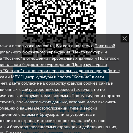
лжая использование сайта, Вы соглашаетесь с
Политикой
ипального бюджетного учреждения "Центр культуры и
а "Костино" в отношении персональных данных
и
Политикой
ипального бюджетного учреждения "Центр культуры и
а "Костино" в отношении персональных данных при работе с
ПЕРСОНАЛЬНЫЕ ДАННЫЕ
сами МБУ "Центр культуры и спорта "Костино" в сети
нет
, даете согласие на обработку файлов cookies сайта и
юченных к сайту сторонних сервисов (включая, но не
Политика муниципального бюджетного
ичиваясь, инструментами системы «Про культура» и портала
учреждения "Центр культуры и спорта
слуги»), пользовательских данных, которые могут включать
"Костино" в отношении персональных
данных при работе с ресурсами МБУ
мацию о вашем местоположении, типе и версии
"Центр культуры и спорта "Костино" в
ционной системы и браузера, типе устройства и
сети Интернет
шении его экрана, источнике перехода на сайт, языке
Политика муниципального бюджетного
мы и браузера, посещаемых страницах и действиях на них,
учреждения "Центр культуры и спорта
"Костино" в отношении персональных
же IP-адрес.