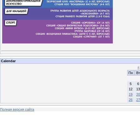
Calendar
«
Пн
Вт
5
6
12
13
19
20
26
27
Полная версия сайта