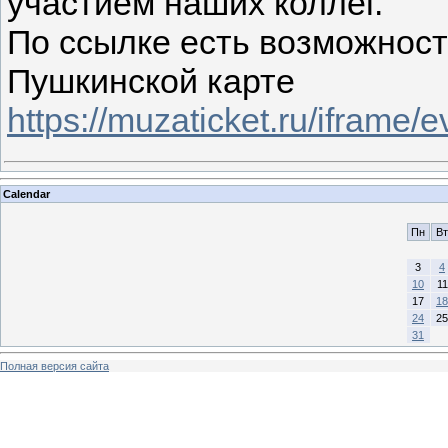
участием наших коллег.
По ссылке есть возможност
Пушкинской карте
https://muzaticket.ru/iframe/
Calendar
Пн
Вт
3
4
10
11
17
18
24
25
31
Полная версия сайта