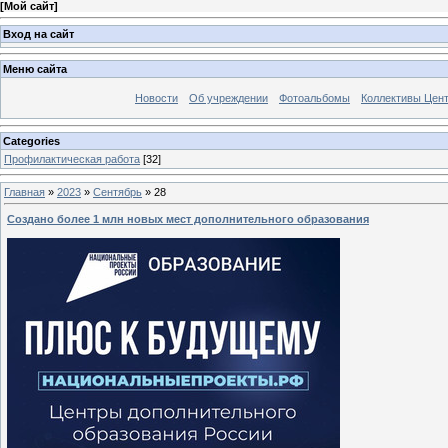
[
Мой сайт
]
Вход на сайт
Меню сайта
Новости
Об учреждении
Фотоальбомы
Коллективы Цен
Categories
Профилактическая работа
[32]
Главная
»
2023
»
Сентябрь
»
28
Создано более 1 млн новых мест дополнительного образования