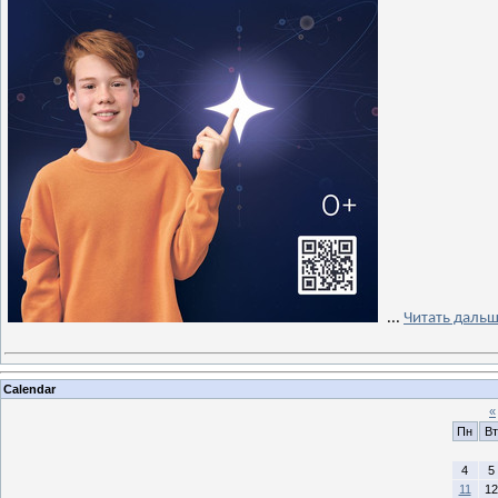
...
Читать дальш
Calendar
«
Пн
Вт
4
5
11
12