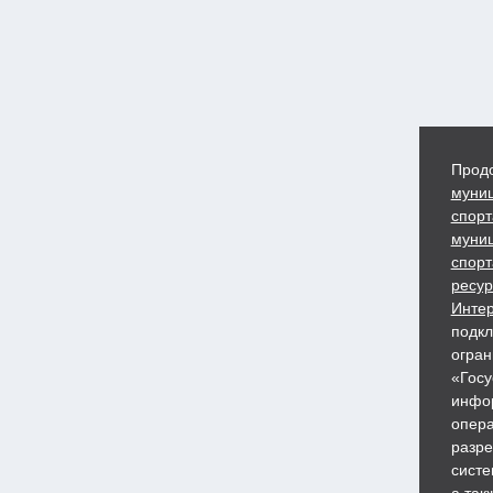
Продо
муниц
спорт
муниц
спорт
ресур
Интер
подкл
огран
«Госу
инфор
опера
разре
систе
а так