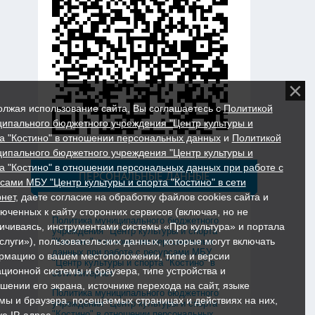
лжая использование сайта, Вы соглашаетесь с
Политикой
ипального бюджетного учреждения "Центр культуры и
а "Костино" в отношении персональных данных
и
Политикой
ипального бюджетного учреждения "Центр культуры и
а "Костино" в отношении персональных данных при работе с
ПЕРСОНАЛЬНЫЕ ДАННЫЕ
сами МБУ "Центр культуры и спорта "Костино" в сети
нет
, даете согласие на обработку файлов cookies сайта и
юченных к сайту сторонних сервисов (включая, но не
Политика муниципального бюджетного
ичиваясь, инструментами системы «Про культура» и портала
учреждения "Центр культуры и спорта
слуги»), пользовательских данных, которые могут включать
"Костино" в отношении персональных
данных при работе с ресурсами МБУ
мацию о вашем местоположении, типе и версии
"Центр культуры и спорта "Костино" в
ционной системы и браузера, типе устройства и
сети Интернет
шении его экрана, источнике перехода на сайт, языке
Политика муниципального бюджетного
мы и браузера, посещаемых страницах и действиях на них,
учреждения "Центр культуры и спорта
"Костино" в отношении персональных
же IP-адрес.