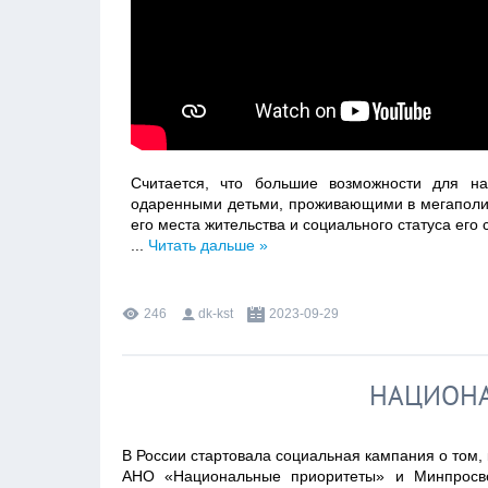
Считается, что большие возможности для нау
одаренными детьми, проживающими в мегаполиса
его места жительства и социального статуса его
...
Читать дальше »
246
dk-kst
2023-09-29
НАЦИОНА
В России стартовала социальная кампания о том,
АНО «Национальные приоритеты» и Минпросв