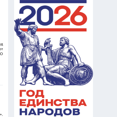
ед
от
«О
»,