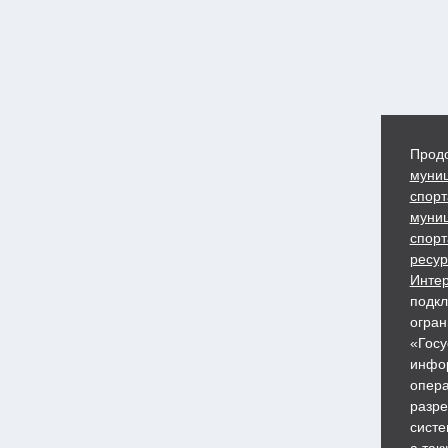
Продо
муниц
спорт
муниц
спорт
ресур
Интер
подкл
огран
«Госу
инфор
опера
разре
систе
а так