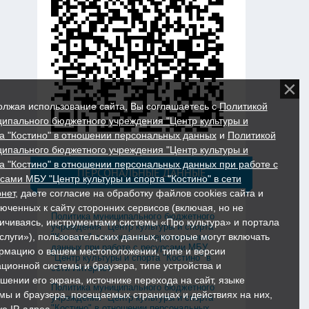
лжая использование сайта, Вы соглашаетесь с
Политикой
ипального бюджетного учреждения "Центр культуры и
а "Костино" в отношении персональных данных
и
Политикой
ипального бюджетного учреждения "Центр культуры и
а "Костино" в отношении персональных данных при работе с
ПЕРСОНАЛЬНЫЕ ДАННЫЕ
сами МБУ "Центр культуры и спорта "Костино" в сети
нет
, даете согласие на обработку файлов cookies сайта и
юченных к сайту сторонних сервисов (включая, но не
Политика муниципального бюджетного
ичиваясь, инструментами системы «Про культура» и портала
учреждения "Центр культуры и спорта
слуги»), пользовательских данных, которые могут включать
"Костино" в отношении персональных
данных при работе с ресурсами МБУ
мацию о вашем местоположении, типе и версии
"Центр культуры и спорта "Костино" в
ционной системы и браузера, типе устройства и
сети Интернет
шении его экрана, источнике перехода на сайт, языке
Политика муниципального бюджетного
мы и браузера, посещаемых страницах и действиях на них,
учреждения "Центр культуры и спорта
"Костино" в отношении персональных
же IP-адрес.