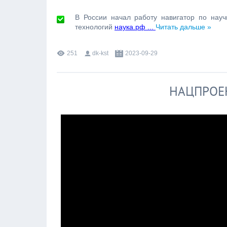
В России начал работу навигатор по нау
технологий
наука.рф
...
Читать дальше »
251
dk-kst
2023-09-29
НАЦПРОЕ