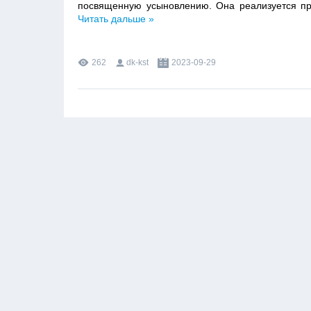
посвященную усыновлению. Она реализуется п
Читать дальше »
262
dk-kst
2023-09-29